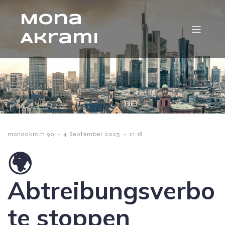
Mona
Akrami
-
-
monaakrami90
4 September 2025
21:18
🌍
Abtreibungsverbo
te stoppen