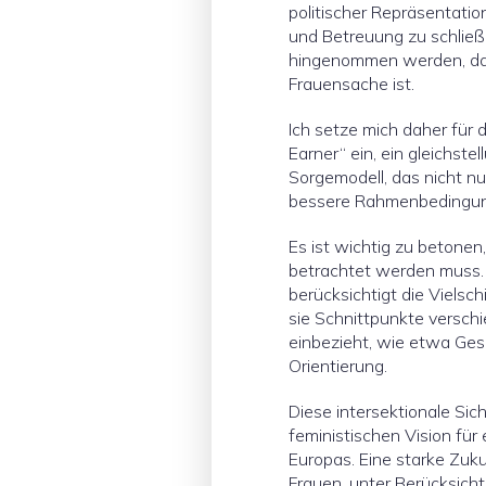
politischer Repräsentatio
und Betreuung zu schließe
hingenommen werden, da
Frauensache ist.
Ich setze mich daher für 
Earner“ ein, ein gleichste
Sorgemodell, das nicht n
bessere Rahmenbedingun
Es ist wichtig zu betonen
betrachtet werden muss. 
berücksichtigt die Vielsch
sie Schnittpunkte versc
einbezieht, wie etwa Gesc
Orientierung.
Diese intersektionale Sic
feministischen Vision für
Europas. Eine starke Zuku
Frauen, unter Berücksicht