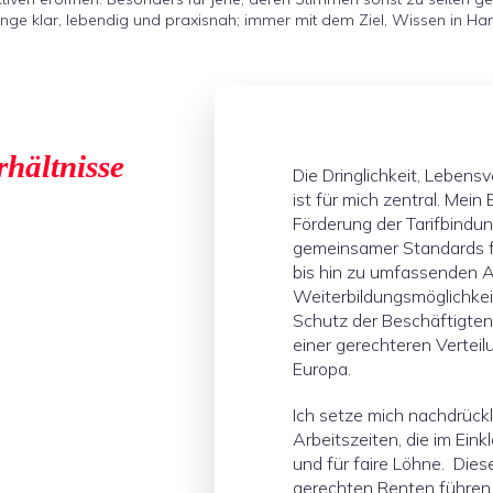
nge klar, lebendig und praxisnah; immer mit dem Ziel, Wissen in Ha
hältnisse
Die Dringlichkeit, Lebens
ist für mich zentral. Mei
Förderung der Tarifbindun
gemeinsamer Standards f
bis hin zu umfassenden 
Weiterbildungsmöglichkeit
Schutz der Beschäftigte
einer gerechteren Vertei
Europa.
Ich setze mich nachdrückli
Arbeitszeiten, die im Ein
und für faire Löhne. Dies
gerechten Renten führen. 