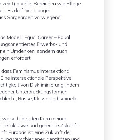
n zeigt) auch in Bereichen wie Pflege
n. Es darf nicht länger
ss Sorgearbeit vorwiegend
das Modell „Equal Career – Equal
llungsorientiertes Erwerbs- und
ur ein Umdenken, sondern auch
gen erfordert.
, dass Feminismus intersektional
Eine intersektionale Perspektive
ichtigkeit von Diskriminierung, indem
hiedener Unterdrückungsformen
hlecht, Rasse, Klasse und sexuelle
htweise bildet den Kern meiner
 eine inklusive und gerechte Zukunft
nft Europas ist eine Zukunft der
igung verschiedener Identitäten und