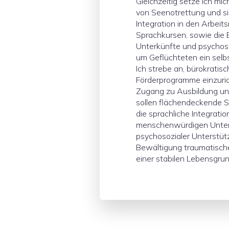
Gleichzeitig setze ich mi
von Seenotrettung und sic
Integration in den Arbeit
Sprachkursen, sowie die 
Unterkünfte und psychosoz
um Geflüchteten ein selb
Ich strebe an, bürokrati
Förderprogramme einzuric
Zugang zu Ausbildung und
sollen flächendeckende 
die sprachliche Integratio
menschenwürdigen Unterk
psychosozialer Unterstüt
Bewältigung traumatisch
einer stabilen Lebensgrun