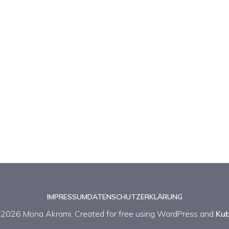
IMPRESSUM
DATENSCHUTZERKLÄRUNG
2026 Mona Akrami. Created for free using WordPress and
Kub