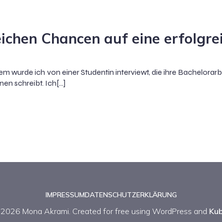
eichen Chancen auf eine erfolgre
zem wurde ich von einer Studentin interviewt, die ihre Bachelorarb
en schreibt. Ich[…]
IMPRESSUM
DATENSCHUTZERKLÄRUNG
2026 Mona Akrami. Created for free using WordPress and
Kub