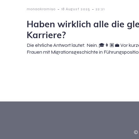
-
-
monaakrami90
18 August 2025
22:21
Haben wirklich alle die gl
Karriere?
Die ehrliche Antwort lautet: Nein. 🎓👩🏽‍💼 Vor kur
Frauen mit Migrationsgeschichte in Führungsposition
© 